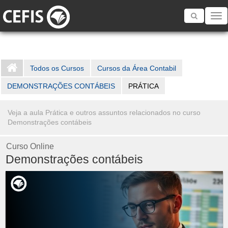
Toggle
navigatio
Todos os Cursos
Cursos da Área Contabil
DEMONSTRAÇÕES CONTÁBEIS
PRÁTICA
Veja a aula Prática e outros assuntos relacionados no curso
Demonstrações contábeis
Curso Online
Demonstrações contábeis