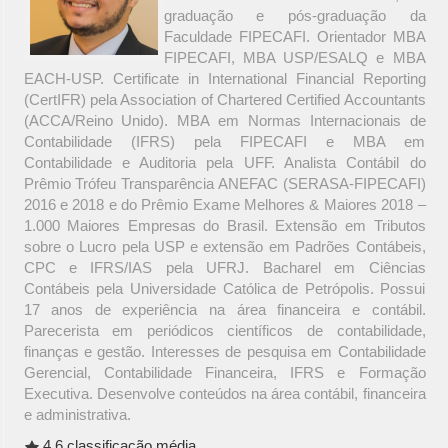
graduação e pós-graduação da
Faculdade FIPECAFI. Orientador MBA
FIPECAFI, MBA USP/ESALQ e MBA
EACH-USP. Certificate in International Financial Reporting
(CertIFR) pela Association of Chartered Certified Accountants
(ACCA/Reino Unido). MBA em Normas Internacionais de
Contabilidade (IFRS) pela FIPECAFI e MBA em
Contabilidade e Auditoria pela UFF. Analista Contábil do
Prêmio Trófeu Transparência ANEFAC (SERASA-FIPECAFI)
2016 e 2018 e do Prêmio Exame Melhores & Maiores 2018 –
1.000 Maiores Empresas do Brasil. Extensão em Tributos
sobre o Lucro pela USP e extensão em Padrões Contábeis,
CPC e IFRS/IAS pela UFRJ. Bacharel em Ciências
Contábeis pela Universidade Católica de Petrópolis. Possui
17 anos de experiência na área financeira e contábil.
Parecerista em periódicos científicos de contabilidade,
finanças e gestão. Interesses de pesquisa em Contabilidade
Gerencial, Contabilidade Financeira, IFRS e Formação
Executiva. Desenvolve conteúdos na área contábil, financeira
e administrativa.
4.6 classificação média