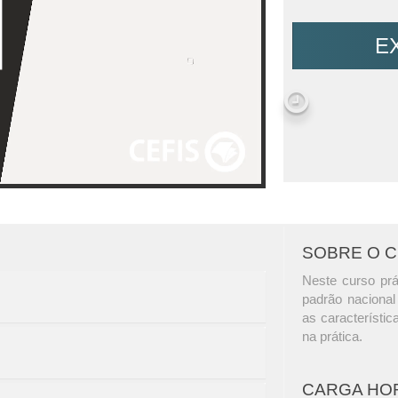
E
SOBRE O 
Neste curso prát
padrão nacional
as característi
na prática.
CARGA HO