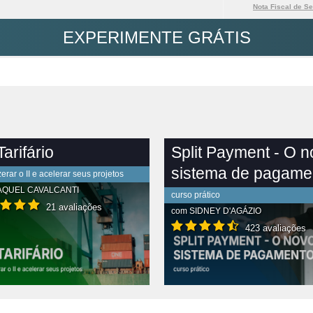
Nota Fiscal de Se
EXPERIMENTE GRÁTIS
arifário
Split Payment - O 
sistema de pagame
rar o II e acelerar seus projetos
AQUEL CAVALCANTI
curso prático
21 avaliações
com
SIDNEY D'AGÁZIO
423 avaliações
R CONTEÚDO COMPLETO
VER CONTEÚDO COMPLETO