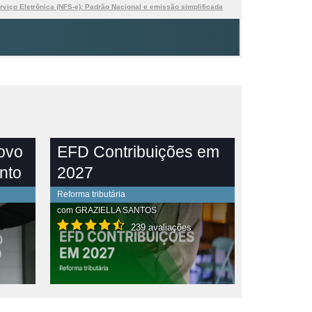
rviço Eletrônica (NFS-e): Padrão Nacional e emissão simplificada
novo
EFD Contribuições em
nto
2027
Reforma tributária
com
GRAZIELLA SANTOS
239 avaliações