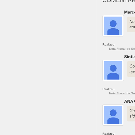
COMENTÁR
Marc
No
em
Realizou
Nota Fiscal de Se
Sint
Go
ap
Realizou
Nota Fiscal de Se
ANA
Go
sid
Realizou