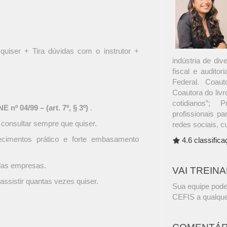
quiser + Tira dúvidas com o instrutor +
indústria de di
fiscal e audito
Federal. Coaut
Coautora do livro
cotidianos”; 
 nº 04/99 – (art. 7º, § 3º)
.
profissionais pa
 consultar sempre que quiser.
redes sociais, c
ecimentos prático e forte embasamento
4.6 classific
 das empresas.
VAI TREIN
assistir quantas vezes quiser.
Sua equipe pode
CEFIS a qualque