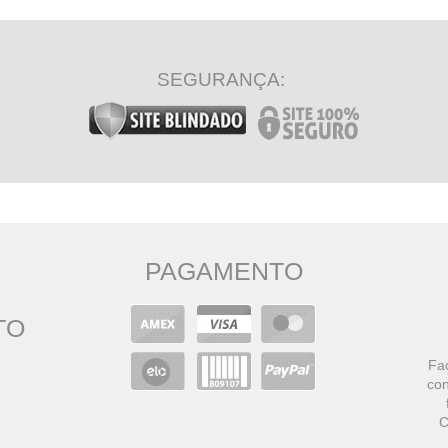
SEGURANÇA:
PAGAMENTO
TO
Faç
con
C