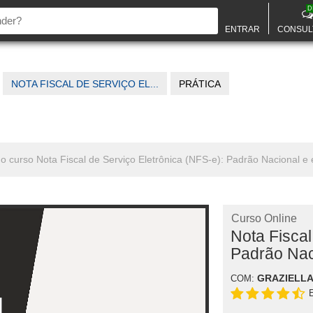
D
ENTRAR
CONSUL
NOTA FISCAL DE SERVIÇO EL...
PRÁTICA
no curso Nota Fiscal de Serviço Eletrônica (NFS-e): Padrão Nacional e 
Curso Online
Nota Fiscal
Padrão Nac
GRAZIELLA
COM: