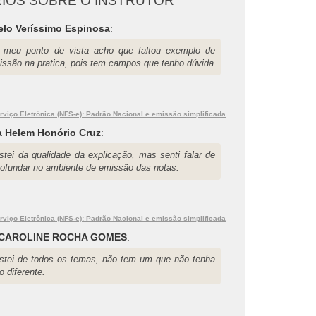
IOS SOBRE O INSTRUTOR
elo Veríssimo Espinosa
:
 meu ponto de vista acho que faltou exemplo de
issão na pratica, pois tem campos que tenho dúvida
rviço Eletrônica (NFS-e): Padrão Nacional e emissão simplificada
ia Helem Honório Cruz
:
stei da qualidade da explicação, mas senti falar de
rofundar no ambiente de emissão das notas.
rviço Eletrônica (NFS-e): Padrão Nacional e emissão simplificada
 CAROLINE ROCHA GOMES
:
stei de todos os temas, não tem um que não tenha
o diferente.