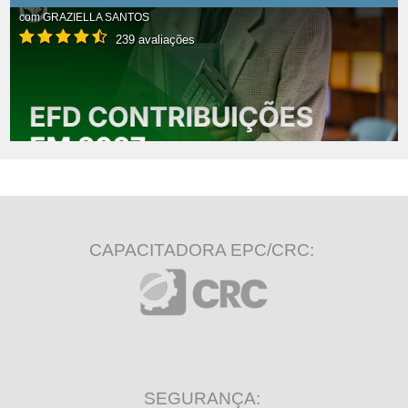
com
GRAZIELLA SANTOS
239 avaliações
CAPACITADORA EPC/CRC:
SEGURANÇA: