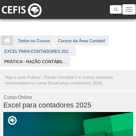
Toggle
navigatio
Todos os Cursos
Cursos da Área Contabil
EXCEL PARA CONTADORES 202...
PRÁTICA - RAZÃO CONTÁBIL...
Veja a aula Prática - Razão Contábil 2 e outros assuntos
relacionados no curso Excel para contadores 2025
Curso Online
Excel para contadores 2025