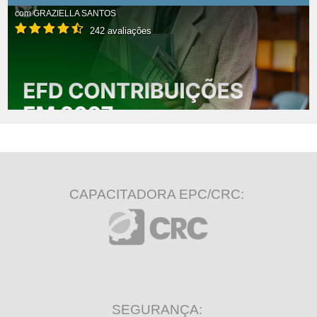
com
GRAZIELLA SANTOS
242 avaliações
CAPACITADORA EPC/CRC:
SEGURANÇA: