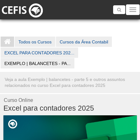
Toggle
navigatio
Todos os Cursos
Cursos da Área Contabil
EXCEL PARA CONTADORES 202...
EXEMPLO | BALANCETES - PA...
Veja a aula Exemplo | balancetes - parte 5 e outros assuntos
relacionados no curso Excel para contadores 2025
Curso Online
Excel para contadores 2025