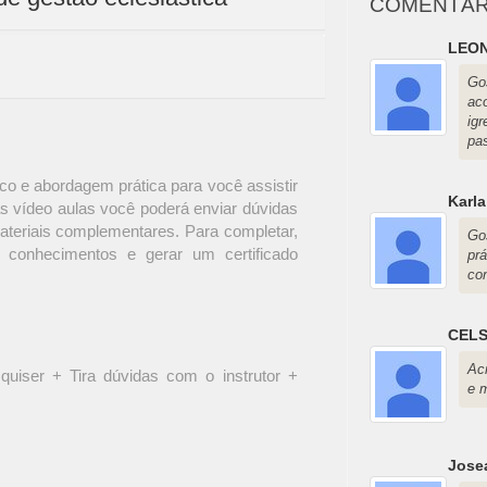
COMENTÁR
LEO
Go
ac
ig
pa
o e abordagem prática para você assistir
Karla
s vídeo aulas você poderá enviar dúvidas
materiais complementares. Para completar,
Go
 conhecimentos e gerar um certificado
pr
con
CEL
Acr
quiser + Tira dúvidas com o instrutor +
e 
Jose