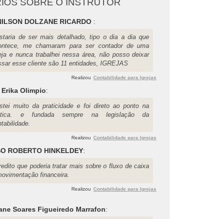
IOS SOBRE O INSTRUTOR
NILSON DOLZANE RICARDO
:
staria de ser mais detalhado, tipo o dia a dia que
ontece, me chamaram para ser contador de uma
reja e nunca trabalhei nessa área, não posso deixar
ssar esse cliente são 11 entidades, IGREJAS
Realizou
Contabilidade para Igrejas
 Erika Olimpio
:
stei muito da praticidade e foi direto ao ponto na
ática. e fundada sempre na legislação da
tabilidade.
Realizou
Contabilidade para Igrejas
SO ROBERTO HINKELDEY
:
edito que poderia tratar mais sobre o fluxo de caixa
movimentação financeira.
Realizou
Contabilidade para Igrejas
ane Soares Figueiredo Marrafon
: