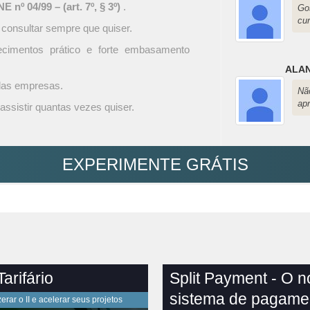
 nº 04/99 – (art. 7º, § 3º)
.
Go
cu
 consultar sempre que quiser.
ecimentos prático e forte embasamento
ALA
 das empresas.
Nã
ap
assistir quantas vezes quiser.
EXPERIMENTE GRÁTIS
arifário
Split Payment - O 
sistema de pagame
rar o II e acelerar seus projetos