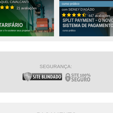
AQUEL CAVALCANTI
curso prático
21 avaliações
com
SIDNEY D'AGÁZIO
447 avaliações
R CONTEÚDO COMPLETO
VER CONTEÚDO COMPLETO
SEGURANÇA: