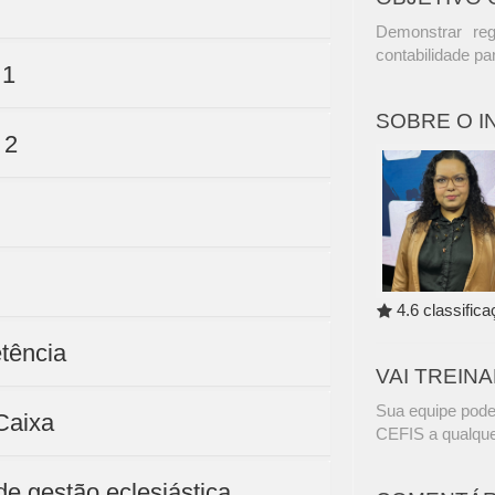
Demonstrar reg
contabilidade par
 1
SOBRE O 
 2
4.6 classific
tência
VAI TREIN
Sua equipe pode
 Caixa
CEFIS a qualque
e gestão eclesiástica