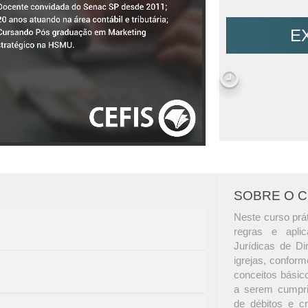
E
SOBRE O 
Neste curso prát
regras e aplic
Jurídicas de Di
igrejas, confor
conceitos básico
a serem cumpri
de débitos e cr