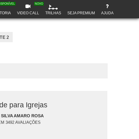
ISPONÍVEL
NOVO
TORIA
VIDEO CALL
TRILHAS
SEJA PREMIUM
AJUDA
TE 2
de para Igrejas
 SILVA AMARO ROSA
EM 3492 AVALIAÇÕES