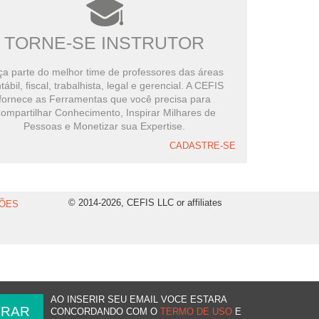
TORNE-SE INSTRUTOR
a parte do melhor time de professores das áreas
tábil, fiscal, trabalhista, legal e gerencial. A CEFIS
fornece as Ferramentas que você precisa para
ompartilhar Conhecimento, Inspirar Milhares de
Pessoas e Monetizar sua Expertise.
CADASTRE-SE
© 2014-2026, CEFIS LLC or affiliates
ÕES
AO INSERIR SEU EMAIL VOCE ESTARA
CONCORDANDO COM O
TERMO DE USO
E