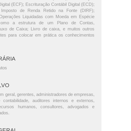
Digital (ECF); Escrituração Contábil Digital (ECD);
 Imposto de Renda Retido na Fonte (DIRF);
 Operações Liquidadas com Moeda em Espécie
omo a estrutura de um Plano de Contas,
uxo de Caixa; Livro de caixa, e muitos outros
ntes para colocar em prática os conhecimentos
RÁRIA
utos
LVO
m geral, gerentes, administradores de empresas,
e contabilidade, auditores internos e externos,
ecursos humanos, consultores, advogados e
ados.
GERAL