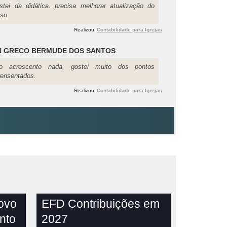
stei da didática. precisa melhorar atualização do
rso
Realizou
Contabilidade para Igrejas
N GRECO BERMUDE DOS SANTOS
:
o acrescento nada, gostei muito dos pontos
rensentados.
Realizou
Contabilidade para Igrejas
novo
EFD Contribuições em
nto
2027