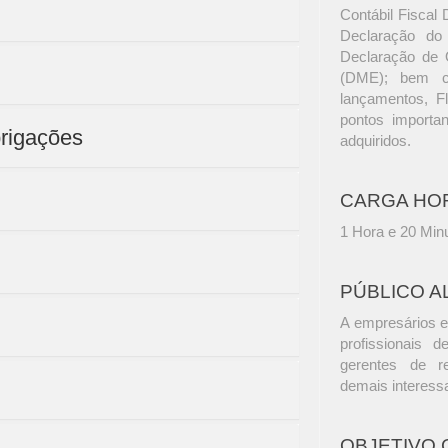
Contábil Fiscal 
Declaração do
Declaração de
(DME); bem c
lançamentos, Fl
pontos importa
brigações
adquiridos.
CARGA HO
1 Hora e 20 Min
PÚBLICO A
A empresários e
profissionais d
gerentes de r
demais interess
OBJETIVO 