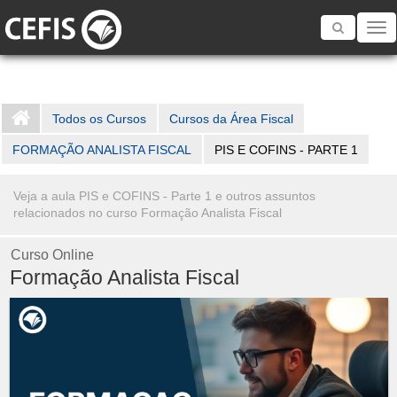
Toggle
navigatio
Todos os Cursos
Cursos da Área Fiscal
FORMAÇÃO ANALISTA FISCAL
PIS E COFINS - PARTE 1
Veja a aula PIS e COFINS - Parte 1 e outros assuntos
relacionados no curso Formação Analista Fiscal
Curso Online
Formação Analista Fiscal