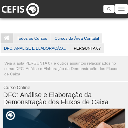
Toggle
navigatio
Todos os Cursos
Cursos da Área Contabil
DFC: ANÁLISE E ELABORAÇÃO...
PERGUNTA 07
Veja a aula PERGUNTA 07 e outros assuntos relacionados no
curso DFC: Análise e Elaboração da Demonstração dos Fluxos
de Caixa
Curso Online
DFC: Análise e Elaboração da
Demonstração dos Fluxos de Caixa