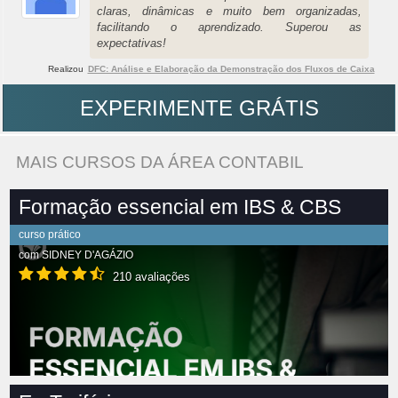
claras, dinâmicas e muito bem organizadas,
facilitando o aprendizado. Superou as
expectativas!
Realizou
DFC: Análise e Elaboração da Demonstração dos Fluxos de Caixa
EXPERIMENTE GRÁTIS
MAIS CURSOS DA ÁREA CONTABIL
Formação essencial em IBS & CBS
curso prático
com
SIDNEY D'AGÁZIO
210 avaliações