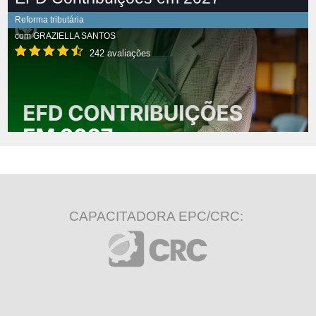
Reforma tributária
com
GRAZIELLA SANTOS
242 avaliações
CAPACITADORA EPC/CRC: