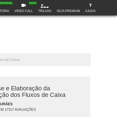
ISPONÍVEL
NOVO
TORIA
VIDEO CALL
TRILHAS
SEJA PREMIUM
AJUDA
os de Caixa
se e Elaboração da
ão dos Fluxos de Caixa
DURÃES
EM 17317 AVALIAÇÕES