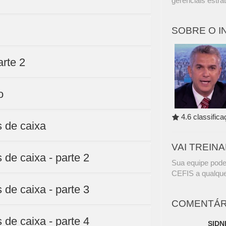
gerenciais estra
SOBRE O 
arte 2
o
4.6 classific
s de caixa
VAI TREIN
 de caixa - parte 2
Sua equipe pode
CEFIS a qualque
 de caixa - parte 3
COMENTÁR
 de caixa - parte 4
SIDN