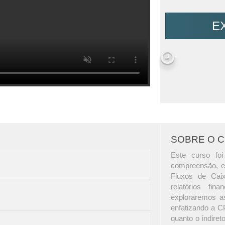
E
SOBRE O 
Este curso foi
compreensão, e
Fluxos de Caix
relatórios fin
exploraremos as
enfatizando a C
quanto o indire