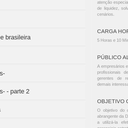
atenção especia
de liquidez, so
cenários.
CARGA HO
e brasileira
5 Horas e 10 Mi
PÚBLICO A
A empresários e
s-
profissionais d
gerentes de r
demais interess
- - parte 2
OBJETIVO 
a
O objetivo do 
abrangente da D
a utilizá-la ef