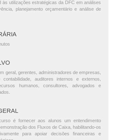
l às utilizações estratégicas da DFC em análises
lvência, planejamento orçamentário e análise de
RÁRIA
nutos
LVO
m geral, gerentes, administradores de empresas,
e contabilidade, auditores internos e externos,
ecursos humanos, consultores, advogados e
ados.
GERAL
curso é fornecer aos alunos um entendimento
emonstração dos Fluxos de Caixa, habilitando-os
etivamente para apoiar decisões financeiras e