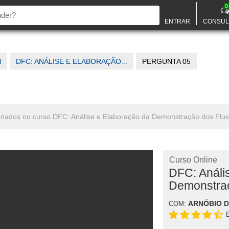
D
ENTRAR
CONSUL
l
DFC: ANÁLISE E ELABORAÇÃO...
PERGUNTA 05
onados no curso DFC: Análise e Elaboração da Demonstração dos Flux
Curso Online
DFC: Análi
Demonstraç
ARNÓBIO 
COM: