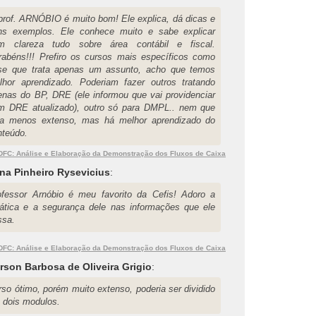
prof. ARNÓBIO é muito bom! Ele explica, dá dicas e
ns exemplos. Ele conhece muito e sabe explicar
m clareza tudo sobre área contábil e fiscal.
rabéns!!! Prefiro os cursos mais específicos como
se que trata apenas um assunto, acho que temos
lhor aprendizado. Poderiam fazer outros tratando
enas do BP, DRE (ele informou que vai providenciar
m DRE atualizado), outro só para DMPL.. nem que
ja menos extenso, mas há melhor aprendizado do
nteúdo.
DFC: Análise e Elaboração da Demonstração dos Fluxos de Caixa
na Pinheiro Rysevicius
:
ofessor Arnóbio é meu favorito da Cefis! Adoro a
dática e a segurança dele nas informações que ele
ssa.
DFC: Análise e Elaboração da Demonstração dos Fluxos de Caixa
rson Barbosa de Oliveira Grigio
:
rso ótimo, porém muito extenso, poderia ser dividido
 dois modulos.