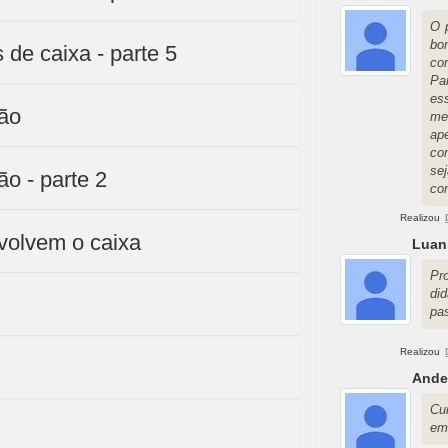
O 
bo
 de caixa - parte 5
co
Pa
es
ção
me
ap
co
se
o - parte 2
co
Realizou
volvem o caixa
Luan
Pr
di
pa
Realizou
Ande
Cu
em