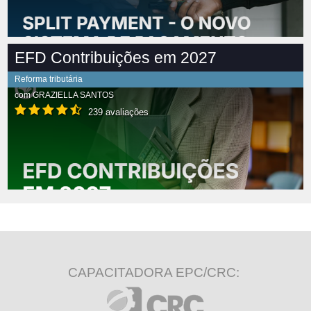
EFD Contribuições em 2027
Reforma tributária
com
GRAZIELLA SANTOS
239 avaliações
CAPACITADORA EPC/CRC: