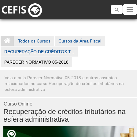
Toggle
navigatio
Todos os Cursos
Cursos da Área Fiscal
RECUPERAÇÃO DE CRÉDITOS T...
PARECER NORMATIVO 05-2018
Veja a aula Parecer Normativo 05-2018 e outros assuntos
relacionados no curso Recuperação de créditos tributários na
esfera administrativa
Curso Online
Recuperação de créditos tributários na
esfera administrativa