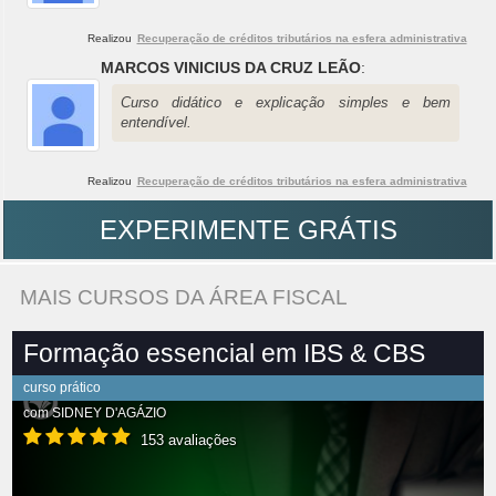
Realizou
Recuperação de créditos tributários na esfera administrativa
MARCOS VINICIUS DA CRUZ LEÃO
:
Curso didático e explicação simples e bem
entendível.
Realizou
Recuperação de créditos tributários na esfera administrativa
EXPERIMENTE GRÁTIS
MAIS CURSOS DA ÁREA FISCAL
Formação essencial em IBS & CBS
curso prático
com
SIDNEY D'AGÁZIO
153 avaliações