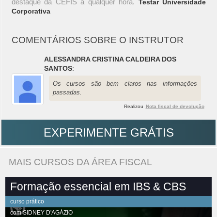
destaque da CEFIS a qualquer hora.
Testar Universidade
Corporativa
COMENTÁRIOS SOBRE O INSTRUTOR
ALESSANDRA CRISTINA CALDEIRA DOS
SANTOS
:
Os cursos são bem claros nas informações
passadas.
Realizou
Nota fiscal de devolução
EXPERIMENTE GRÁTIS
MAIS CURSOS DA ÁREA FISCAL
Formação essencial em IBS & CBS
curso prático
com
SIDNEY D'AGÁZIO