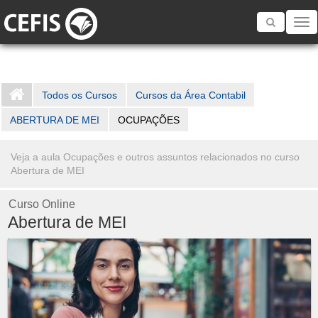
Toggle
navigatio
Todos os Cursos
Cursos da Área Contabil
ABERTURA DE MEI
OCUPAÇÕES
Veja a aula Ocupações e outros assuntos relacionados no curso
Abertura de MEI
Curso Online
Abertura de MEI