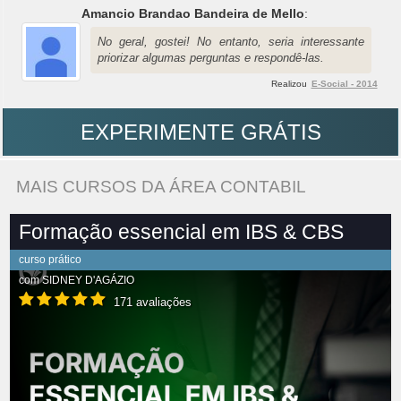
Amancio Brandao Bandeira de Mello
:
No geral, gostei! No entanto, seria interessante
priorizar algumas perguntas e respondê-las.
Realizou
E-Social - 2014
EXPERIMENTE GRÁTIS
MAIS CURSOS DA ÁREA CONTABIL
Formação essencial em IBS & CBS
curso prático
com
SIDNEY D'AGÁZIO
171 avaliações