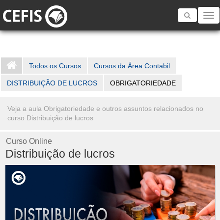
Toggle
navigatio
Todos os Cursos
Cursos da Área Contabil
DISTRIBUIÇÃO DE LUCROS
OBRIGATORIEDADE
Veja a aula Obrigatoriedade e outros assuntos relacionados no
curso Distribuição de lucros
Curso Online
Distribuição de lucros