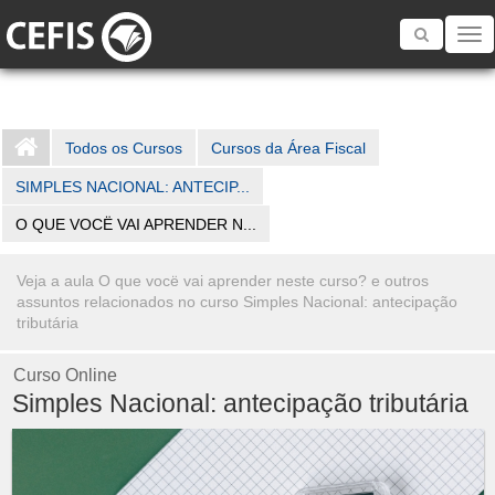
Toggle
navigatio
Todos os Cursos
Cursos da Área Fiscal
SIMPLES NACIONAL: ANTECIP...
O QUE VOCË VAI APRENDER N...
Veja a aula O que vocë vai aprender neste curso? e outros
assuntos relacionados no curso Simples Nacional: antecipação
tributária
Curso Online
Simples Nacional: antecipação tributária