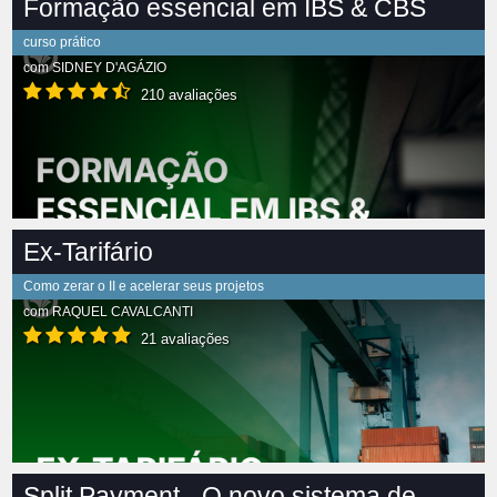
Formação essencial em IBS & CBS
curso prático
com
SIDNEY D'AGÁZIO
210 avaliações
Ex-Tarifário
Como zerar o II e acelerar seus projetos
com
RAQUEL CAVALCANTI
21 avaliações
Split Payment - O novo sistema de