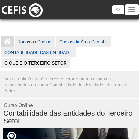
Toggle
navigatio
Todos os Cursos
Cursos da Área Contabil
CONTABILIDADE DAS ENTIDAD...
O QUE É O TERCEIRO SETOR
Veja a aula O que é o terceiro setor e outros assuntos
relacionados no curso Contabilidade das Entidades do Terceiro
Setor
Curso Online
Contabilidade das Entidades do Terceiro
Setor