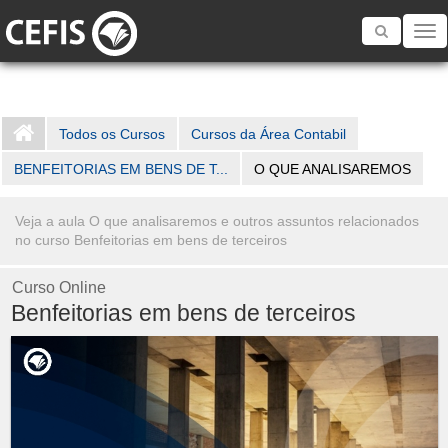
Toggle
navigatio
Todos os Cursos
Cursos da Área Contabil
BENFEITORIAS EM BENS DE T...
O QUE ANALISAREMOS
Veja a aula O que analisaremos e outros assuntos relacionados
no curso Benfeitorias em bens de terceiros
Curso Online
Benfeitorias em bens de terceiros