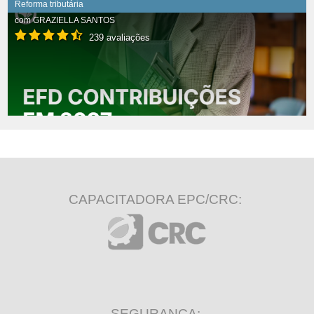
Reforma tributária
com
GRAZIELLA SANTOS
239 avaliações
CAPACITADORA EPC/CRC:
SEGURANÇA: