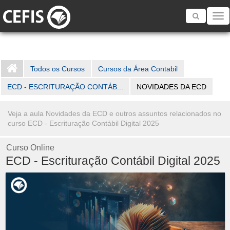
Toggle
navigatio
Todos os Cursos
Cursos da Área Contabil
ECD - ESCRITURAÇÃO CONTÁB...
NOVIDADES DA ECD
Veja a aula Novidades da ECD e outros assuntos relacionados no
curso ECD - Escrituração Contábil Digital 2025
Curso Online
ECD - Escrituração Contábil Digital 2025