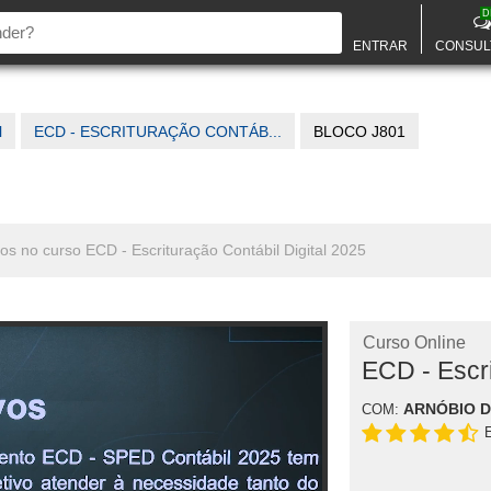
D
ENTRAR
CONSUL
l
ECD - ESCRITURAÇÃO CONTÁB...
BLOCO J801
os no curso ECD - Escrituração Contábil Digital 2025
Curso Online
ECD - Escri
ARNÓBIO 
COM: