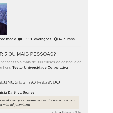
...
ação média
17336 avaliações
47 cursos
AR 5 OU MAIS PESSOAS?
 ter acesso a mais de 300 cursos de destaque da
r hora.
Testar Universidade Corporativa
ALUNOS ESTÃO FALANDO
isia Da Silva Soares
:
sso elogiar, pois realmente nos 2 cursos que já fiz
a mim foi proveitoso.
Realizou
E-Social - 2014