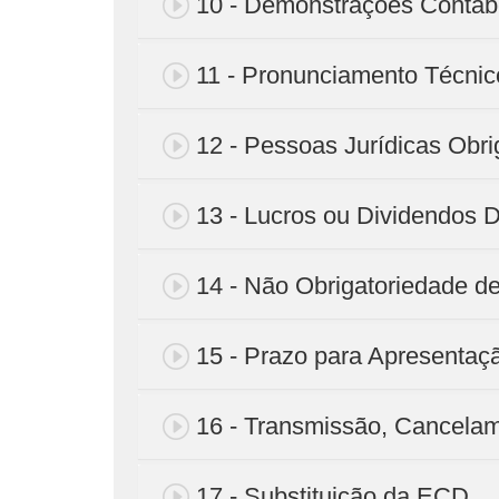
10 - Demonstrações Contábe
11 - Pronunciamento Técni
12 - Pessoas Jurídicas Obr
13 - Lucros ou Dividendos D
14 - Não Obrigatoriedade d
15 - Prazo para Apresenta
16 - Transmissão, Cancelam
17 - Substituição da ECD