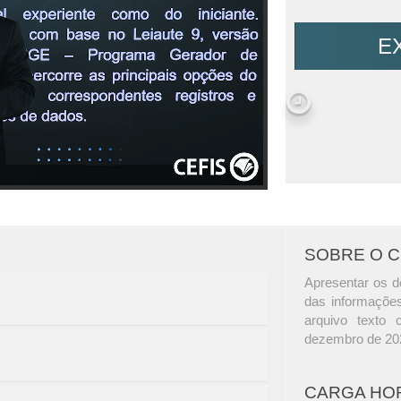
E
SOBRE O 
Apresentar os de
das informações
arquivo texto
dezembro de 202
CARGA HO