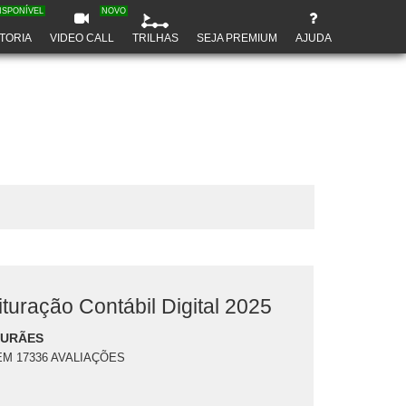
ISPONÍVEL
NOVO
TORIA
VIDEO CALL
TRILHAS
SEJA PREMIUM
AJUDA
turação Contábil Digital 2025
DURÃES
EM 17336 AVALIAÇÕES