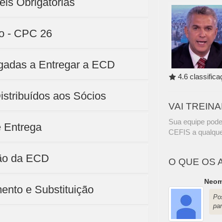
is Obrigatórias
co - CPC 26
igadas a Entregar a ECD
4.6 classific
istribuídos aos Sócios
VAI TREIN
Sua equipe pode
e Entrega
CEFIS a qualque
ção da ECD
O QUE OS 
Neom
ento e Substituição
Po
par