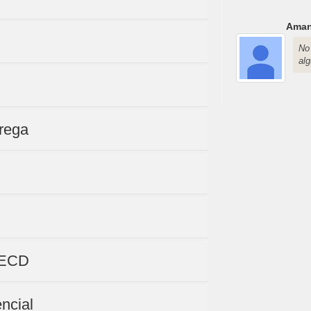
Aman
No 
al
trega
a ECD
ncial