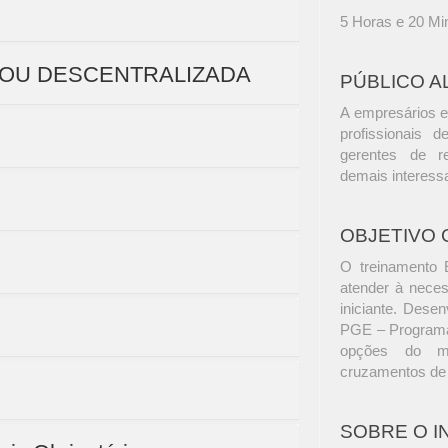
5 Horas e 20 Mi
A OU DESCENTRALIZADA
PÚBLICO A
A empresários e
profissionais d
gerentes de r
demais interess
OBJETIVO 
O treinamento 
atender à neces
iniciante. Dese
PGE – Programa 
opções do me
cruzamentos de
SOBRE O 