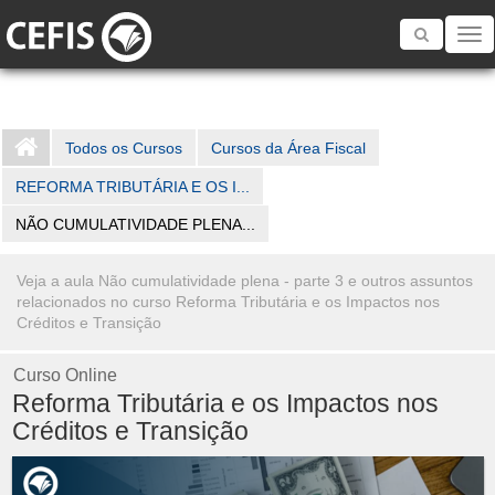
Toggle
navigatio
Todos os Cursos
Cursos da Área Fiscal
REFORMA TRIBUTÁRIA E OS I...
NÃO CUMULATIVIDADE PLENA...
Veja a aula Não cumulatividade plena - parte 3 e outros assuntos
relacionados no curso Reforma Tributária e os Impactos nos
Créditos e Transição
Curso Online
Reforma Tributária e os Impactos nos
Créditos e Transição