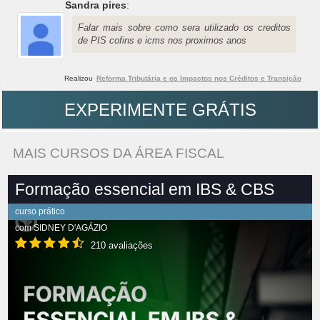
Sandra pires
:
Falar mais sobre como sera utilizado os creditos
de PIS cofins e icms nos proximos anos
Realizou
Reforma Tributária e os Impactos nos Créditos e Transição
EXPERIMENTE GRÁTIS
MAIS CURSOS DA ÁREA FISCAL
Formação essencial em IBS & CBS
curso prático
com
SIDNEY D'AGÁZIO
210 avaliações