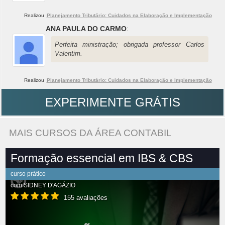
Realizou
Planejamento Tributário: Cuidados na Elaboração e Implementação
ANA PAULA DO CARMO
:
Perfeita ministração; obrigada professor Carlos
Valentim.
Realizou
Planejamento Tributário: Cuidados na Elaboração e Implementação
EXPERIMENTE GRÁTIS
MAIS CURSOS DA ÁREA CONTABIL
Formação essencial em IBS & CBS
curso prático
com
SIDNEY D'AGÁZIO
155 avaliações