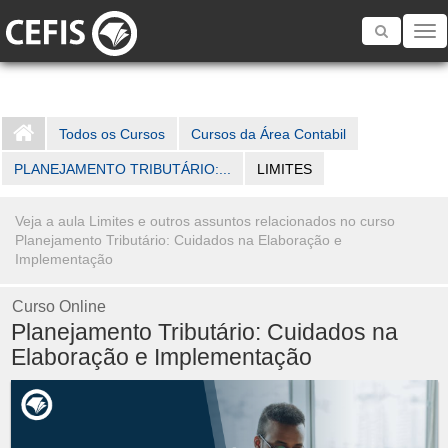
Toggle
navigatio
Todos os Cursos
Cursos da Área Contabil
PLANEJAMENTO TRIBUTÁRIO:...
LIMITES
Veja a aula Limites e outros assuntos relacionados no curso
Planejamento Tributário: Cuidados na Elaboração e
Implementação
Curso Online
Planejamento Tributário: Cuidados na
Elaboração e Implementação