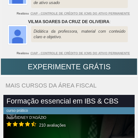
de ativo usado
Realizou
CIAP - CONTROLE DE CRÉDITO DE ICMS DO ATIVO PERMANENTE
VILMA SOARES DA CRUZ DE OLIVEIRA
:
Didática da professora, material com conteúdo
claro e objetivo.
Realizou
CIAP - CONTROLE DE CRÉDITO DE ICMS DO ATIVO PERMANENTE
EXPERIMENTE GRÁTIS
MAIS CURSOS DA ÁREA FISCAL
Formação essencial em IBS & CBS
curso prático
com
SIDNEY D'AGÁZIO
210 avaliações