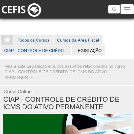
Toggle
navigatio
Todos os Cursos
Cursos da Área Fiscal
CIAP - CONTROLE DE CRÉDIT...
LEGISLAÇÃO
Veja a aula Legislação e outros assuntos relacionados no curso
CIAP - CONTROLE DE CRÉDITO DE ICMS DO ATIVO
PERMANENTE
Curso Online
CIAP - CONTROLE DE CRÉDITO DE
ICMS DO ATIVO PERMANENTE