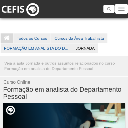
Toggle
navigatio
Todos os Cursos
Cursos da Área Trabalhista
FORMAÇÃO EM ANALISTA DO D...
JORNADA
Veja a aula Jornada e outros assuntos relacionados no curso
Formação em analista do Departamento Pessoal
Curso Online
Formação em analista do Departamento
Pessoal