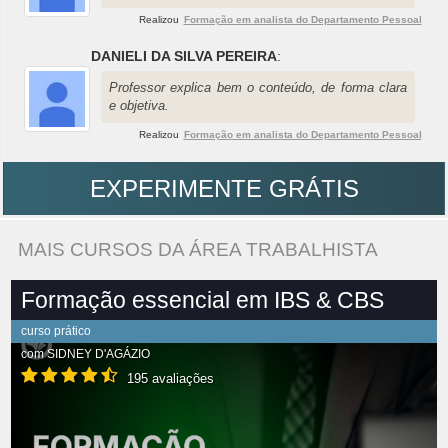
Realizou
Formação em analista do Departamento Pessoal
DANIELI DA SILVA PEREIRA
:
Professor explica bem o conteúdo, de forma clara
e objetiva.
Realizou
Formação em analista do Departamento Pessoal
EXPERIMENTE GRÁTIS
MAIS CURSOS DA ÁREA TRABALHISTA
Formação essencial em IBS & CBS
curso prático
com
SIDNEY D'AGÁZIO
195 avaliações