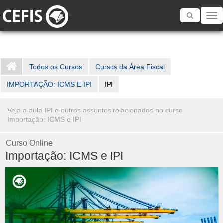
Toggle
navigatio
Todos os Cursos
Cursos da Área Fiscal
IMPORTAÇÃO: ICMS E IPI
IPI
Veja a aula IPI e outros assuntos relacionados no curso
Importação: ICMS e IPI
Curso Online
Importação: ICMS e IPI