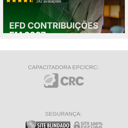
242 avaliações
CAPACITADORA EPC/CRC:
SEGURANÇA: