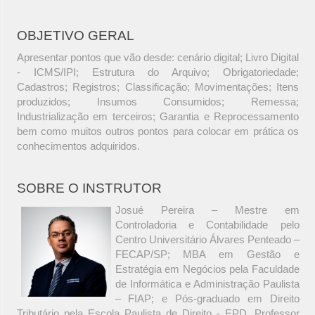
OBJETIVO GERAL
Apresentar pontos que vão desde: cenário digital; Livro Digital
- ICMS/IPI; Estrutura do Arquivo; Obrigatoriedade;
Cadastros; Registros; Classificação; Movimentações; Itens
produzidos; Insumos Consumidos; Remessa;
Industrialização em terceiros; Garantia e Reprocessamento
bem como muitos outros pontos para colocar em prática os
conhecimentos adquiridos.
SOBRE O INSTRUTOR
Josué Pereira – Mestre em
Controladoria e Contabilidade pelo
Centro Universitário Álvares Penteado –
FECAP/SP; MBA em Gestão e
Estratégia em Negócios pela Faculdade
de Informática e Administração Paulista
– FIAP; e Pós-graduado em Direito
Tributário pela Escola Paulista de Direito - EPD. Professor