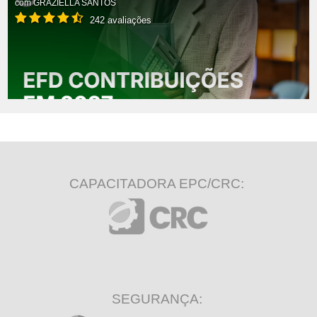
com
GRAZIELLA SANTOS
242 avaliações
CAPACITADORA EPC/CRC:
SEGURANÇA: