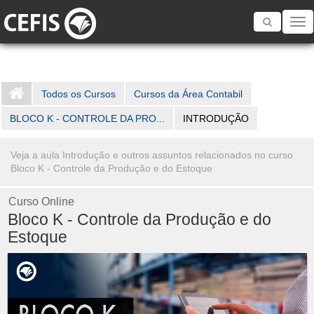
Toggle
navigatio
Todos os Cursos
Cursos da Área Contabil
BLOCO K - CONTROLE DA PRO...
INTRODUÇÃO
Veja a aula Introdução e outros assuntos relacionados no curso
Bloco K - Controle da Produção e do Estoque
Curso Online
Bloco K - Controle da Produção e do
Estoque