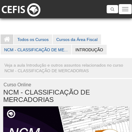
Toggle
navigatio
Todos os Cursos
Cursos da Área Fiscal
NCM - CLASSIFICAÇÃO DE ME...
INTRODUÇÃO
Veja a aula Introdução e outros assuntos relacionados no curso
NCM - CLASSIFICAÇÃO DE MERCADORIAS
Curso Online
NCM - CLASSIFICAÇÃO DE
MERCADORIAS