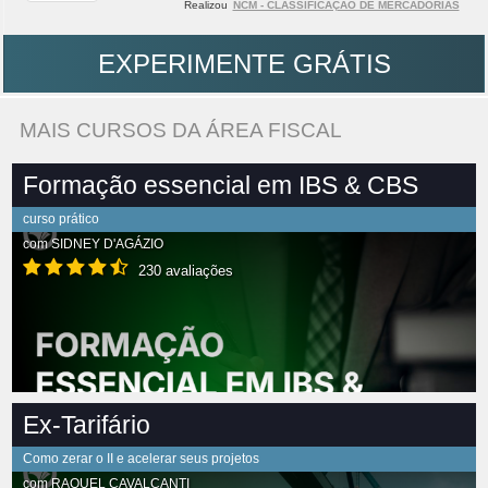
Realizou
NCM - CLASSIFICAÇÃO DE MERCADORIAS
EXPERIMENTE GRÁTIS
MAIS CURSOS DA ÁREA FISCAL
Formação essencial em IBS & CBS
curso prático
com
SIDNEY D'AGÁZIO
230 avaliações
Ex-Tarifário
Como zerar o II e acelerar seus projetos
com
RAQUEL CAVALCANTI