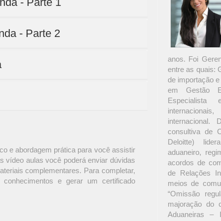
nda - Parte 1
nda - Parte 2
anos. Foi Gere
a
entre as quais:
de importação e
em Gestão Em
Especialista
internacionai
internacional
consultiva de 
Deloitte) lide
o e abordagem prática para você assistir
aduaneiro, regim
s vídeo aulas você poderá enviar dúvidas
acordos de com
materiais complementares. Para completar,
de Relações In
 conhecimentos e gerar um certificado
meios de comun
“Omissão regul
majoração do c
Aduaneiras – 