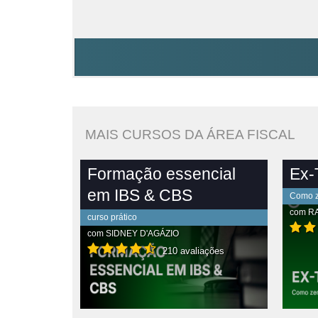
MAIS CURSOS DA ÁREA FISCAL
Formação essencial
Ex-T
em IBS & CBS
Como ze
com
R
curso prático
com
SIDNEY D'AGÁZIO
210 avaliações
PLETO
VER CONTEÚDO COMPLETO
VE