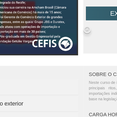
E
SOBRE O 
Neste curso de 
principais rit
importações ind
base na legislaç
o exterior
CARGA HO