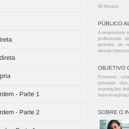
50 Minutos
PÚBLICO A
A empresários e
ireta
profissionais d
gerentes de r
demais interess
direta
OBJETIVO 
pria
Promover uma 
principais rit
importações ind
ordem - Parte 1
base na legislaç
ordem - Parte 2
SOBRE O 