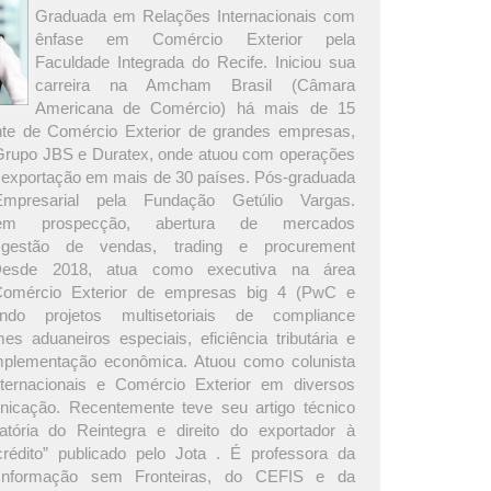
Graduada em Relações Internacionais com
ênfase em Comércio Exterior pela
Faculdade Integrada do Recife. Iniciou sua
carreira na Amcham Brasil (Câmara
Americana de Comércio) há mais de 15
nte de Comércio Exterior de grandes empresas,
 Grupo JBS e Duratex, onde atuou com operações
 exportação em mais de 30 países. Pós-graduada
presarial pela Fundação Getúlio Vargas.
 em prospecção, abertura de mercados
s, gestão de vendas, trading e procurement
. Desde 2018, atua como executiva na área
Comércio Exterior de empresas big 4 (PwC e
rando projetos multisetoriais de compliance
es aduaneiros especiais, eficiência tributária e
plementação econômica. Atuou como colunista
ternacionais e Comércio Exterior em diversos
icação. Recentemente teve seu artigo técnico
atória do Reintegra e direito do exportador à
rédito” publicado pelo Jota . É professora da
Informação sem Fronteiras, do CEFIS e da