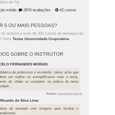
tácio de Sá.
ação média
2876 avaliações
42 cursos
AR 5 OU MAIS PESSOAS?
 ter acesso a mais de 300 cursos de destaque da
r hora.
Testar Universidade Corporativa
IOS SOBRE O INSTRUTOR
CELO FERNANDES MORAIS
:
didatica da professora e excelente, talvez acho que
deria ser melhor se exemplificasse mais o tema,
ravés de slides ou exemplos na prática do tema
rdado...
Realizou
Importação indireta
Ricardo da Silva Lima
:
deria dá exemplo com imagens para facilitar o
tendimento.