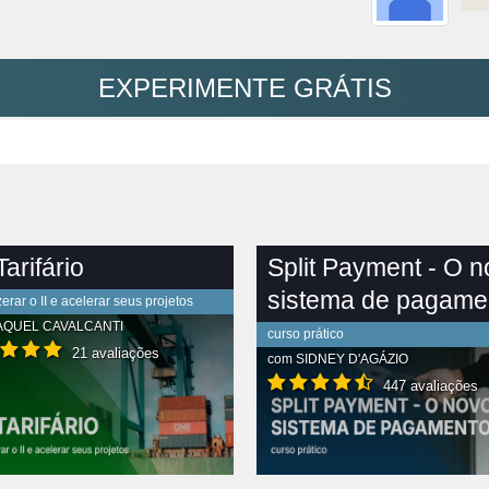
EXPERIMENTE GRÁTIS
arifário
Split Payment - O 
sistema de pagame
rar o II e acelerar seus projetos
AQUEL CAVALCANTI
curso prático
21 avaliações
com
SIDNEY D'AGÁZIO
447 avaliações
R CONTEÚDO COMPLETO
VER CONTEÚDO COMPLETO