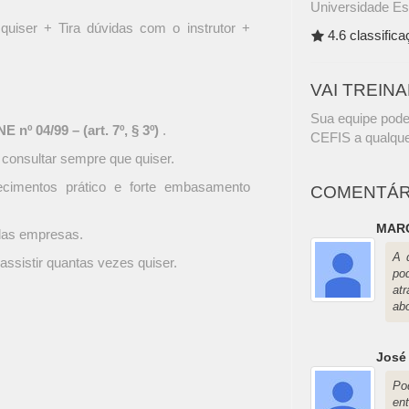
Universidade Es
quiser + Tira dúvidas com o instrutor +
4.6 classific
VAI TREIN
Sua equipe pode
 nº 04/99 – (art. 7º, § 3º)
.
CEFIS a qualque
 consultar sempre que quiser.
ecimentos prático e forte embasamento
COMENTÁR
MAR
 das empresas.
A 
assistir quantas vezes quiser.
po
at
abo
José 
Po
en