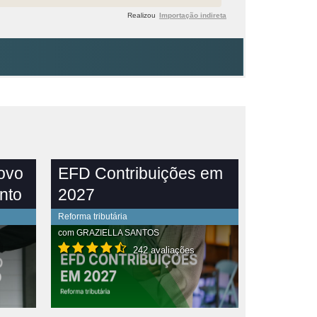
Realizou
Importação indireta
novo
EFD Contribuições em
nto
2027
Reforma tributária
com
GRAZIELLA SANTOS
242 avaliações