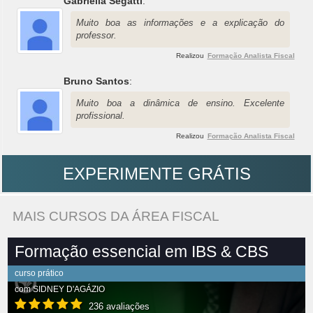
Gabriella Segatti
:
Muito boa as informações e a explicação do
professor.
Realizou
Formação Analista Fiscal
Bruno Santos
:
Muito boa a dinâmica de ensino. Excelente
profissional.
Realizou
Formação Analista Fiscal
EXPERIMENTE GRÁTIS
MAIS CURSOS DA ÁREA FISCAL
Formação essencial em IBS & CBS
curso prático
com
SIDNEY D'AGÁZIO
236 avaliações