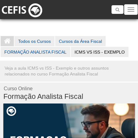
Toggle
navigatio
Todos os Cursos
Cursos da Área Fiscal
FORMAÇÃO ANALISTA FISCAL
ICMS VS ISS - EXEMPLO
Veja a aula ICMS vs ISS - Exemplo e outros assuntos
relacionados no curso Formação Analista Fiscal
Curso Online
Formação Analista Fiscal