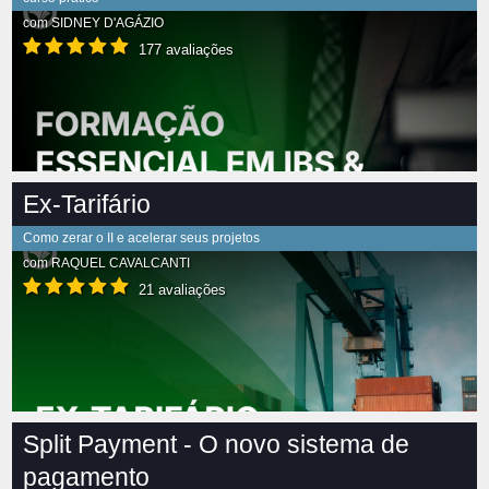
com
SIDNEY D'AGÁZIO
177 avaliações
Ex-Tarifário
Como zerar o II e acelerar seus projetos
com
RAQUEL CAVALCANTI
21 avaliações
Split Payment - O novo sistema de
pagamento