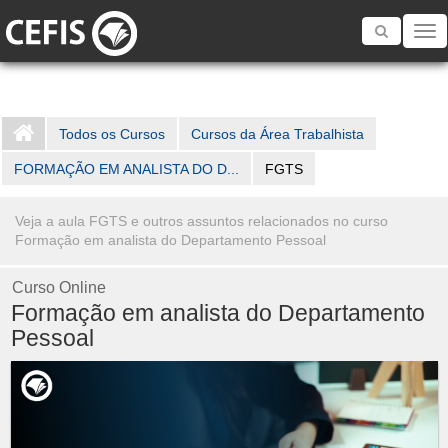
Toggle
navigatio
Todos os Cursos
Cursos da Área Trabalhista
FORMAÇÃO EM ANALISTA DO D...
FGTS
Veja a aula FGTS e outros assuntos relacionados no curso
Formação em analista do Departamento Pessoal
Curso Online
Formação em analista do Departamento
Pessoal