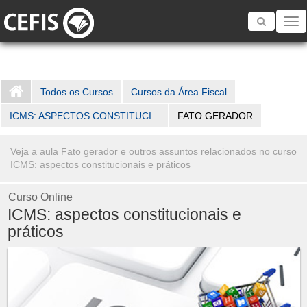
Toggle
navigatio
Todos os Cursos
Cursos da Área Fiscal
ICMS: ASPECTOS CONSTITUCI...
FATO GERADOR
Veja a aula Fato gerador e outros assuntos relacionados no curso
ICMS: aspectos constitucionais e práticos
Curso Online
ICMS: aspectos constitucionais e
práticos