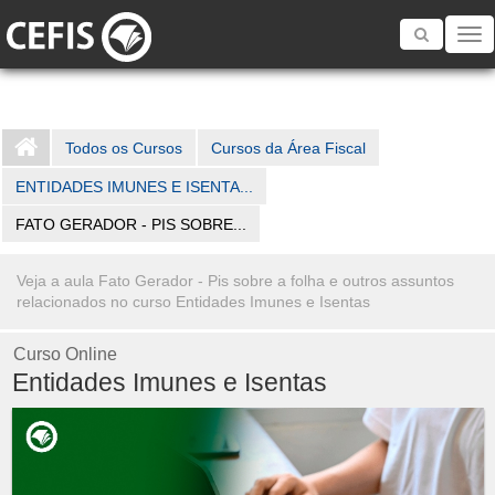
Toggle
navigatio
Todos os Cursos
Cursos da Área Fiscal
ENTIDADES IMUNES E ISENTA...
FATO GERADOR - PIS SOBRE...
Veja a aula Fato Gerador - Pis sobre a folha e outros assuntos
relacionados no curso Entidades Imunes e Isentas
Curso Online
Entidades Imunes e Isentas