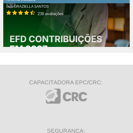
com
GRAZIELLA SANTOS
239 avaliações
CAPACITADORA EPC/CRC:
SEGURANÇA: