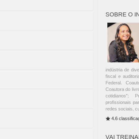
SOBRE O 
indústria de di
fiscal e audito
Federal. Coaut
Coautora do livro
cotidianos”; 
profissionais pa
redes sociais, c
4.6 classific
VAI TREIN