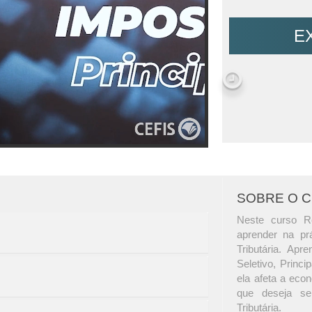
E
SOBRE O 
Neste curso Re
aprender na pr
Tributária. Ap
Seletivo, Princ
ela afeta a econ
que deseja se
Tributária.