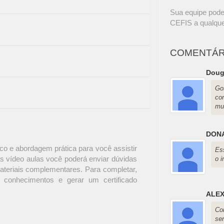
Sua equipe pode
CEFIS a qualque
COMENTÁR
Doug
Go
co
mu
DONA
o e abordagem prática para você assistir
Es
s vídeo aulas você poderá enviar dúvidas
o i
materiais complementares. Para completar,
 conhecimentos e gerar um certificado
ALEX
Co
se