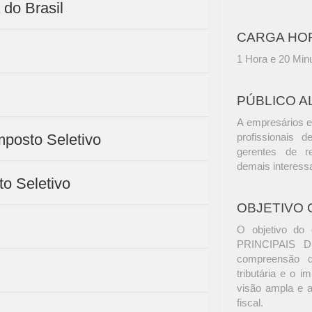
 do Brasil
CARGA HO
1 Hora e 20 Min
PÚBLICO A
A empresários e
mposto Seletivo
profissionais d
gerentes de r
demais interess
to Seletivo
OBJETIVO 
O objetivo do 
PRINCIPAIS D
compreensão d
tributária e o i
visão ampla e a
fiscal.