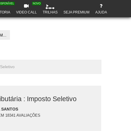
ISPONÍVEL
NOVO
TORIA
VIDEO CALL
TRILHAS
SEJA PREMIUM
AJUDA
...
Seletivo
butária : Imposto Seletivo
 SANTOS
EM 18341 AVALIAÇÕES