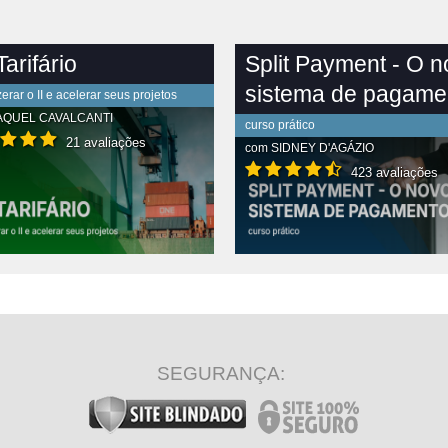
arifário
Split Payment - O 
sistema de pagame
rar o II e acelerar seus projetos
AQUEL CAVALCANTI
curso prático
21 avaliações
com
SIDNEY D'AGÁZIO
423 avaliações
R CONTEÚDO COMPLETO
VER CONTEÚDO COMPLETO
SEGURANÇA: