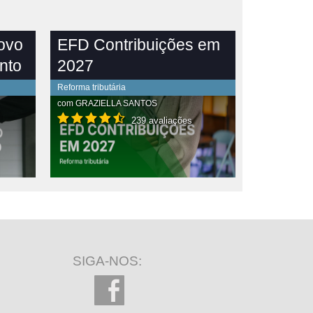
novo
EFD Contribuições em
nto
2027
Reforma tributária
com
GRAZIELLA SANTOS
239 avaliações
SIGA-NOS: