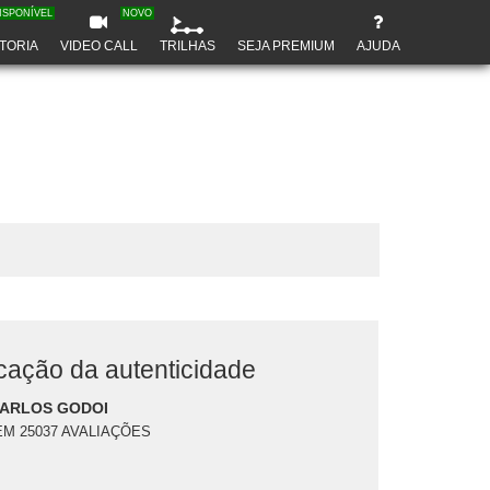
ISPONÍVEL
NOVO
TORIA
VIDEO CALL
TRILHAS
SEJA PREMIUM
AJUDA
icação da autenticidade
CARLOS GODOI
EM 25037 AVALIAÇÕES