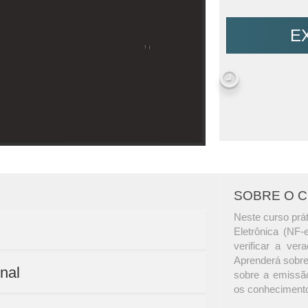
E
SOBRE O 
Neste curso prát
Eletrônica (NF-
verificar a ver
Aprenderá sobre 
nal
sobre a emissão
os conhecimento