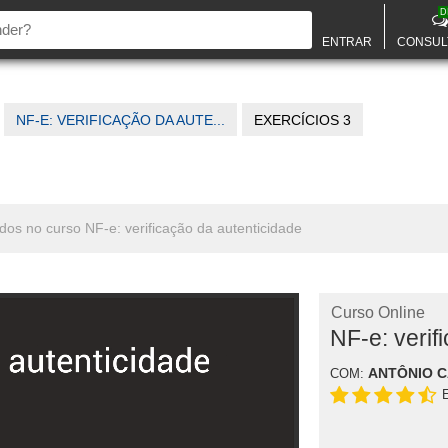
D
ENTRAR
CONSUL
NF-E: VERIFICAÇÃO DA AUTE...
EXERCÍCIOS 3
ados no curso NF-e: verificação da autenticidade
Curso Online
NF-e: verif
ANTÔNIO 
COM: