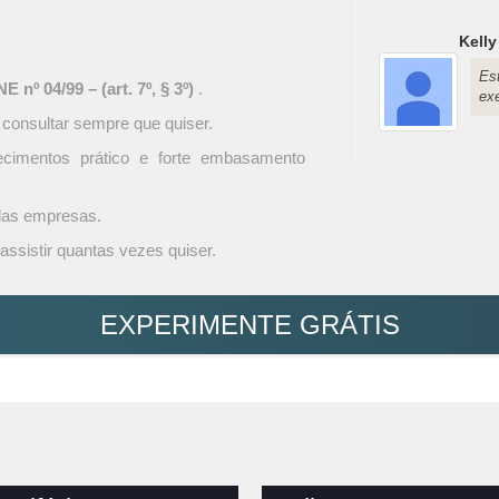
Kelly
Es
 nº 04/99 – (art. 7º, § 3º)
.
ex
 consultar sempre que quiser.
ecimentos prático e forte embasamento
 das empresas.
assistir quantas vezes quiser.
EXPERIMENTE GRÁTIS