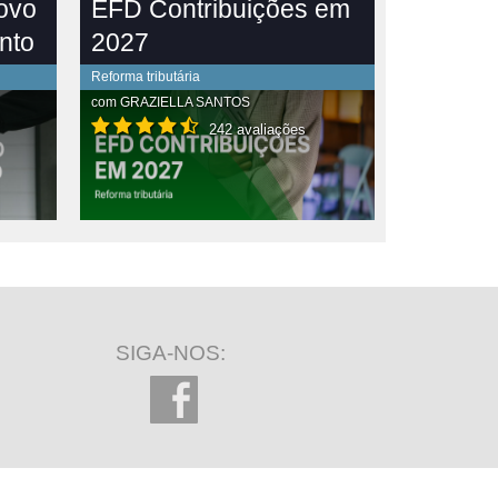
novo
EFD Contribuições em
nto
2027
Reforma tributária
com
GRAZIELLA SANTOS
242 avaliações
SIGA-NOS: