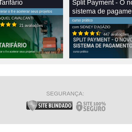
arifário
Split Payment - O 
sistema de pagame
rar o II e acelerar seus projetos
AQUEL CAVALCANTI
curso prático
21 avaliações
com
SIDNEY D'AGÁZIO
447 avaliações
R CONTEÚDO COMPLETO
VER CONTEÚDO COMPLETO
SEGURANÇA: