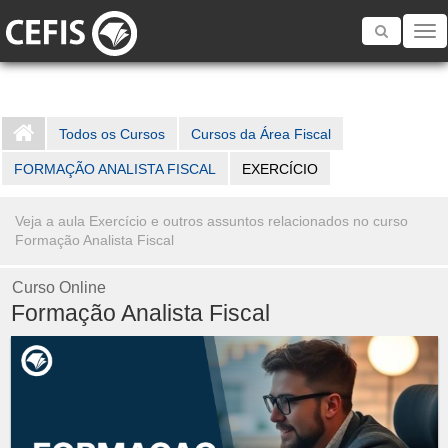
Toggle
navigatio
Todos os Cursos
Cursos da Área Fiscal
FORMAÇÃO ANALISTA FISCAL
EXERCÍCIO
Veja a aula Exercício e outros assuntos relacionados no curso
Formação Analista Fiscal
Curso Online
Formação Analista Fiscal