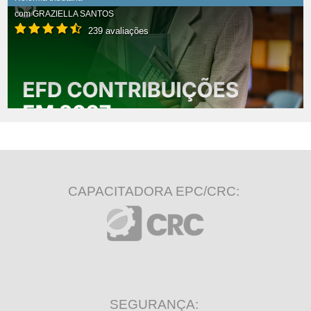
com
GRAZIELLA SANTOS
239 avaliações
CAPACITADORA EPC/CRC:
SEGURANÇA: