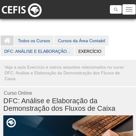
Toggle
navigatio
Todos os Cursos
Cursos da Área Contabil
DFC: ANÁLISE E ELABORAÇÃO...
EXERCÍCIO
Veja a aula Exercício e outros assuntos relacionados no curso
DFC: Análise e Elaboração da Demonstração dos Fluxos de
Caixa
Curso Online
DFC: Análise e Elaboração da
Demonstração dos Fluxos de Caixa