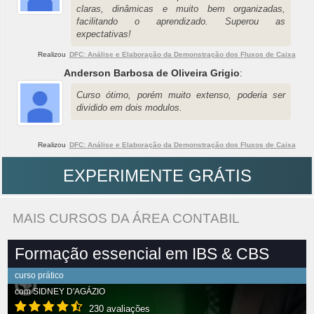
claras, dinâmicas e muito bem organizadas,
facilitando o aprendizado. Superou as
expectativas!
Realizou
DFC: Análise e Elaboração da Demonstração dos Fluxos de Caixa
Anderson Barbosa de Oliveira Grigio
:
Curso ótimo, porém muito extenso, poderia ser
dividido em dois modulos.
Realizou
DFC: Análise e Elaboração da Demonstração dos Fluxos de Caixa
EXPERIMENTE GRÁTIS
MAIS CURSOS DA ÁREA CONTABIL
Formação essencial em IBS & CBS
curso prático
com
SIDNEY D'AGÁZIO
230 avaliações