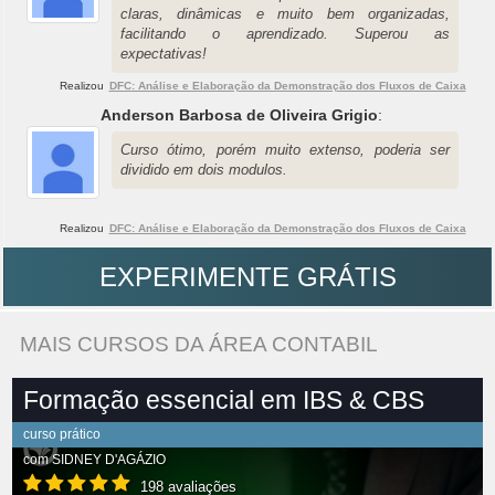
claras, dinâmicas e muito bem organizadas,
facilitando o aprendizado. Superou as
expectativas!
Realizou
DFC: Análise e Elaboração da Demonstração dos Fluxos de Caixa
Anderson Barbosa de Oliveira Grigio
:
Curso ótimo, porém muito extenso, poderia ser
dividido em dois modulos.
Realizou
DFC: Análise e Elaboração da Demonstração dos Fluxos de Caixa
EXPERIMENTE GRÁTIS
MAIS CURSOS DA ÁREA CONTABIL
Formação essencial em IBS & CBS
curso prático
com
SIDNEY D'AGÁZIO
198 avaliações