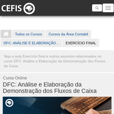
Toggle
navigatio
Todos os Cursos
Cursos da Área Contabil
DFC: ANÁLISE E ELABORAÇÃO...
EXERCÍCIO FINAL
Veja a aula Exercício final e outros assuntos relacionados no
curso DFC: Análise e Elaboração da Demonstração dos Fluxos
de Caixa
Curso Online
DFC: Análise e Elaboração da
Demonstração dos Fluxos de Caixa