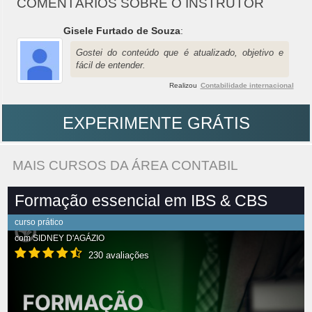
COMENTÁRIOS SOBRE O INSTRUTOR
Gisele Furtado de Souza
:
Gostei do conteúdo que é atualizado, objetivo e
fácil de entender.
Realizou
Contabilidade internacional
EXPERIMENTE GRÁTIS
MAIS CURSOS DA ÁREA CONTABIL
Formação essencial em IBS & CBS
curso prático
com
SIDNEY D'AGÁZIO
230 avaliações