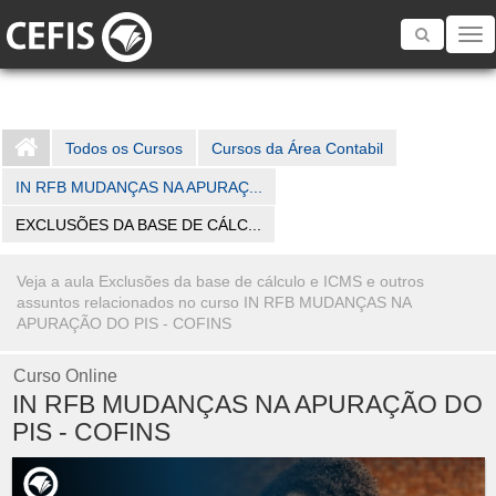
Toggle
navigatio
Todos os Cursos
Cursos da Área Contabil
IN RFB MUDANÇAS NA APURAÇ...
EXCLUSÕES DA BASE DE CÁLC...
Veja a aula Exclusões da base de cálculo e ICMS e outros
assuntos relacionados no curso IN RFB MUDANÇAS NA
APURAÇÃO DO PIS - COFINS
Curso Online
IN RFB MUDANÇAS NA APURAÇÃO DO
PIS - COFINS