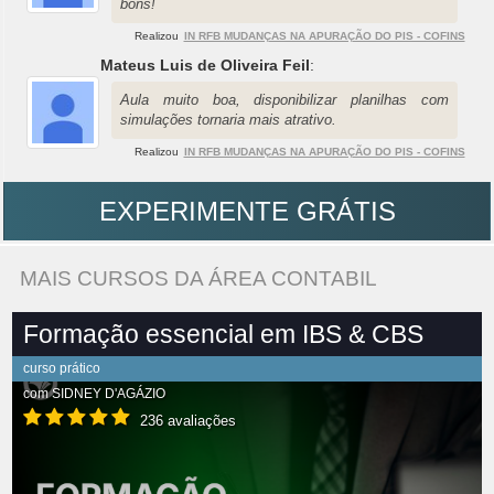
bons!
Realizou
IN RFB MUDANÇAS NA APURAÇÃO DO PIS - COFINS
Mateus Luis de Oliveira Feil
:
Aula muito boa, disponibilizar planilhas com
simulações tornaria mais atrativo.
Realizou
IN RFB MUDANÇAS NA APURAÇÃO DO PIS - COFINS
EXPERIMENTE GRÁTIS
MAIS CURSOS DA ÁREA CONTABIL
Formação essencial em IBS & CBS
curso prático
com
SIDNEY D'AGÁZIO
236 avaliações