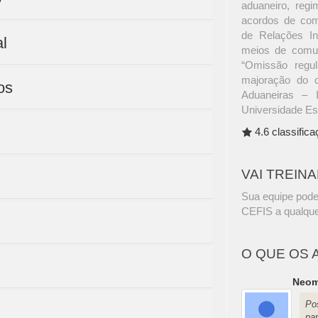
aduaneiro, regim
acordos de com
de Relações In
l
meios de comun
“Omissão regul
majoração do c
os
Aduaneiras – 
Universidade Es
4.6 classific
VAI TREIN
Sua equipe pode
CEFIS a qualque
O QUE OS 
Neom
Po
par