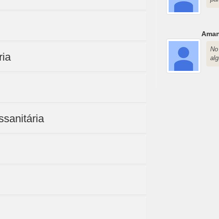
Aman
No 
ria
al
ssanitária