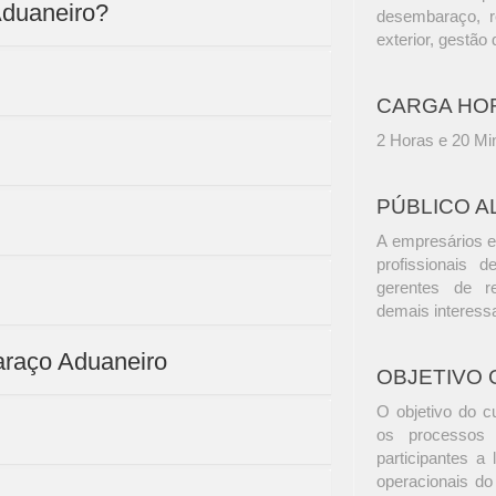
Aduaneiro?
desembaraço, r
exterior, gestão 
CARGA HO
2 Horas e 20 Mi
PÚBLICO A
A empresários e
profissionais d
gerentes de r
demais interess
araço Aduaneiro
OBJETIVO 
O objetivo do c
os processos 
participantes a
operacionais do