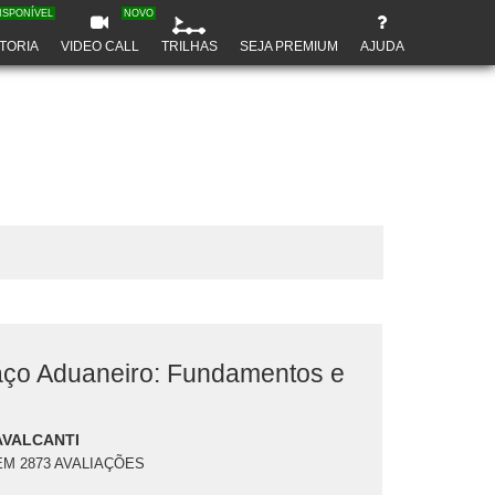
ISPONÍVEL
NOVO
TORIA
VIDEO CALL
TRILHAS
SEJA PREMIUM
AJUDA
ço Aduaneiro: Fundamentos e
AVALCANTI
EM 2873 AVALIAÇÕES