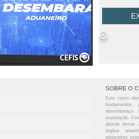
E
SOBRE O 
Este curso ofe
fundamentos, 
desembaraço 
exportação. Com
aborda temas c
órgãos anuen
aduaneiros espec