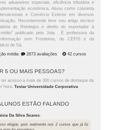
es aduaneiros especiais, eficiência tributária e
plementação econômica. Atuou como colunista
ternacionais e Comércio Exterior em diversos
icação. Recentemente teve seu artigo técnico
atória do Reintegra e direito do exportador à
rédito” publicado pelo Jota . É professora da
Informação sem Fronteiras, do CEFIS e da
tácio de Sá.
ação média
2873 avaliações
42 cursos
AR 5 OU MAIS PESSOAS?
 ter acesso a mais de 300 cursos de destaque da
r hora.
Testar Universidade Corporativa
ALUNOS ESTÃO FALANDO
isia Da Silva Soares
:
sso elogiar, pois realmente nos 2 cursos que já fiz
a mim foi proveitoso.