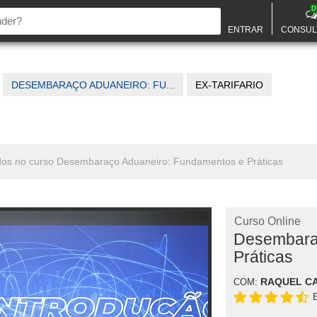
D
ENTRAR
CONSUL
DESEMBARAÇO ADUANEIRO: FU...
EX-TARIFARIO
onados no curso Desembaraço Aduaneiro: Fundamentos e Práticas
Curso Online
Desembara
Práticas
RAQUEL C
COM: