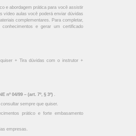
o e abordagem prática para você assistir
s vídeo aulas você poderá enviar dúvidas
materiais complementares. Para completar,
 conhecimentos e gerar um certificado
quiser + Tira dúvidas com o instrutor +
 nº 04/99 – (art. 7º, § 3º)
.
 consultar sempre que quiser.
ecimentos prático e forte embasamento
 das empresas.