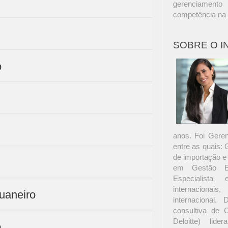
gerenciament
competência na 
SOBRE O 
o
anos. Foi Gere
entre as quais:
de importação e
em Gestão Em
Especialista
internacionai
uaneiro
internacional
consultiva de 
Deloitte) lide
o