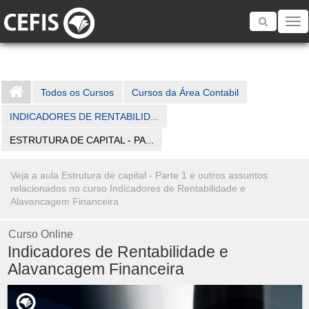
Toggle
navigatio
Todos os Cursos
Cursos da Área Contabil
INDICADORES DE RENTABILID...
ESTRUTURA DE CAPITAL - PA...
Veja a aula Estrutura de capital - Parte 1 e outros assuntos
relacionados no curso Indicadores de Rentabilidade e
Alavancagem Financeira
Curso Online
Indicadores de Rentabilidade e
Alavancagem Financeira