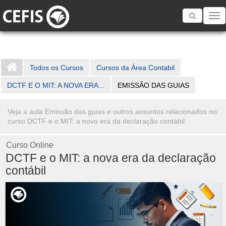
Toggle
navigatio
Todos os Cursos
Cursos da Área Contabil
DCTF E O MIT: A NOVA ERA...
EMISSÃO DAS GUIAS
Veja a aula Emissão das guias e outros assuntos relacionados no
curso DCTF e o MIT: a nova era da declaração contábil
Curso Online
DCTF e o MIT: a nova era da declaração
contábil