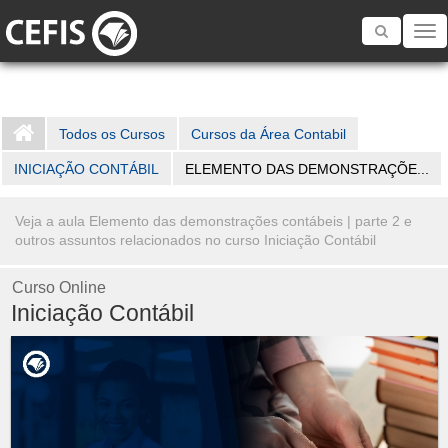
Toggle
navigatio
Todos os Cursos
Cursos da Área Contabil
INICIAÇÃO CONTÁBIL
ELEMENTO DAS DEMONSTRAÇÕE...
Veja a aula Elemento das demonstrações contábeis | parte 2 e
outros assuntos relacionados no curso Iniciação Contábil
Curso Online
Iniciação Contábil