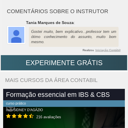
COMENTÁRIOS SOBRE O INSTRUTOR
Tania Marques de Souza
:
Gostei muito, bem explicativo...professor tem um
ótimo conhecimento do assunto, muito bom
mesmo.
Realizou
Iniciação Contábil
EXPERIMENTE GRÁTIS
MAIS CURSOS DA ÁREA CONTABIL
Formação essencial em IBS & CBS
curso prático
com
SIDNEY D'AGÁZIO
216 avaliações