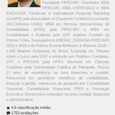
Faculdade FIPECAFI. Orientador MBA
FIPECAFI, MBA USP/ESALQ e MBA
EACH-USP. Certificate in International Financial Reporting
(CertIFR) pela Association of Chartered Certified Accountants
(ACCA/Reino Unido). MBA em Normas Internacionais de
Contabilidade (IFRS) pela FIPECAFI e MBA em
Contabilidade e Auditoria pela UFF. Analista Contábil do
Prêmio Trófeu Transparência ANEFAC (SERASA-FIPECAFI)
2016 e 2018 e do Prêmio Exame Melhores & Maiores 2018 –
1.000 Maiores Empresas do Brasil. Extensão em Tributos
sobre o Lucro pela USP e extensão em Padrões Contábeis,
CPC e IFRS/IAS pela UFRJ. Bacharel em Ciências
Contábeis pela Universidade Católica de Petrópolis. Possui
17 anos de experiência na área financeira e contábil.
Parecerista em periódicos científicos de contabilidade,
finanças e gestão. Interesses de pesquisa em Contabilidade
Gerencial, Contabilidade Financeira, IFRS e Formação
Executiva. Desenvolve conteúdos na área contábil, financeira
e administrativa.
4.6 classificação média
1753 avaliações