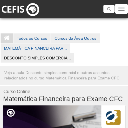
Toggle
navigatio
Todos os Cursos
Cursos da Área Outros
MATEMÁTICA FINANCEIRA PAR...
DESCONTO SIMPLES COMERCIA...
Veja a aula Desconto simples comercial e outros assuntos
relacionados no curso Matemática Financeira para Exame CFC
Curso Online
Matemática Financeira para Exame CFC