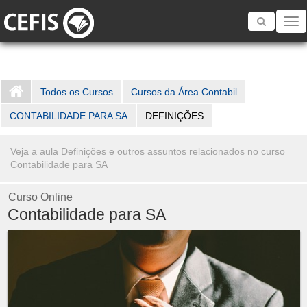
Toggle
navigatio
Todos os Cursos
Cursos da Área Contabil
CONTABILIDADE PARA SA
DEFINIÇÕES
Veja a aula Definições e outros assuntos relacionados no curso
Contabilidade para SA
Curso Online
Contabilidade para SA