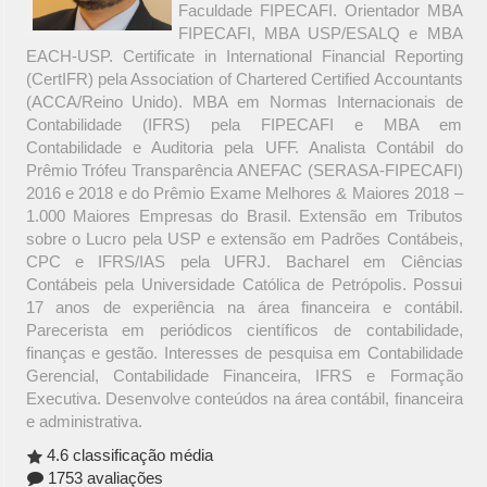
Faculdade FIPECAFI. Orientador MBA
FIPECAFI, MBA USP/ESALQ e MBA
EACH-USP. Certificate in International Financial Reporting
(CertIFR) pela Association of Chartered Certified Accountants
(ACCA/Reino Unido). MBA em Normas Internacionais de
Contabilidade (IFRS) pela FIPECAFI e MBA em
Contabilidade e Auditoria pela UFF. Analista Contábil do
Prêmio Trófeu Transparência ANEFAC (SERASA-FIPECAFI)
2016 e 2018 e do Prêmio Exame Melhores & Maiores 2018 –
1.000 Maiores Empresas do Brasil. Extensão em Tributos
sobre o Lucro pela USP e extensão em Padrões Contábeis,
CPC e IFRS/IAS pela UFRJ. Bacharel em Ciências
Contábeis pela Universidade Católica de Petrópolis. Possui
17 anos de experiência na área financeira e contábil.
Parecerista em periódicos científicos de contabilidade,
finanças e gestão. Interesses de pesquisa em Contabilidade
Gerencial, Contabilidade Financeira, IFRS e Formação
Executiva. Desenvolve conteúdos na área contábil, financeira
e administrativa.
4.6 classificação média
1753 avaliações