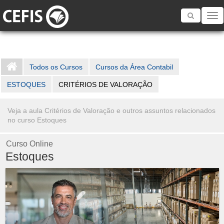
Toggle
navigatio
Todos os Cursos
Cursos da Área Contabil
ESTOQUES
CRITÉRIOS DE VALORAÇÃO
Veja a aula Critérios de Valoração e outros assuntos relacionados
no curso Estoques
Curso Online
Estoques