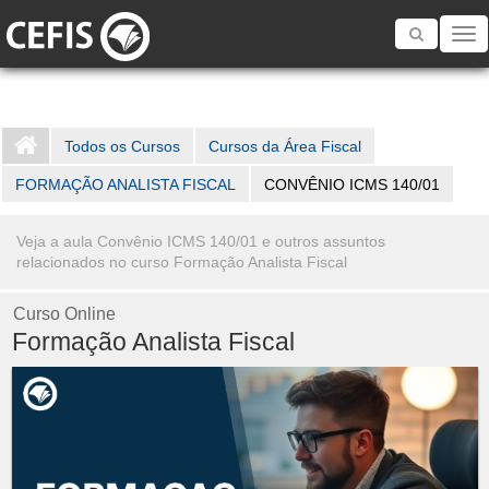
Toggle
navigatio
Todos os Cursos
Cursos da Área Fiscal
FORMAÇÃO ANALISTA FISCAL
CONVÊNIO ICMS 140/01
Veja a aula Convênio ICMS 140/01 e outros assuntos
relacionados no curso Formação Analista Fiscal
Curso Online
Formação Analista Fiscal