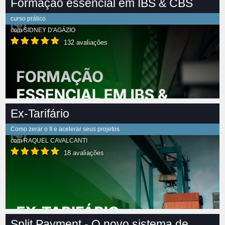
Formação essencial em IBS & CBS
curso prático
com
SIDNEY D'AGÁZIO
132 avaliações
Ex-Tarifário
Como zerar o II e acelerar seus projetos
com
RAQUEL CAVALCANTI
18 avaliações
Split Payment - O novo sistema de