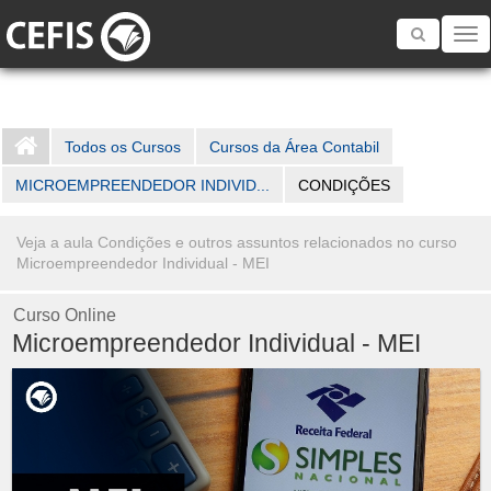
Toggle
navigatio
Todos os Cursos
Cursos da Área Contabil
MICROEMPREENDEDOR INDIVID...
CONDIÇÕES
Veja a aula Condições e outros assuntos relacionados no curso
Microempreendedor Individual - MEI
Curso Online
Microempreendedor Individual - MEI