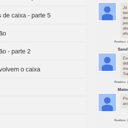
Já
bo
 de caixa - parte 5
de
po
at
ção
atu
Realizou
Sand
o - parte 2
Ex
di
volvem o caixa
mu
Su
Realizou
Mateu
Pr
as
Realizou