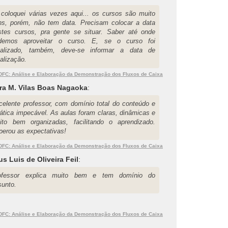
 coloquei várias vezes aqui... os cursos são muito
ns, porém, não tem data. Precisam colocar a data
stes cursos, pra gente se situar. Saber até onde
demos aproveitar o curso. E, se o curso foi
ualizado, também, deve-se informar a data de
alização.
DFC: Análise e Elaboração da Demonstração dos Fluxos de Caixa
ra M. Vilas Boas Nagaoka
:
celente professor, com domínio total do conteúdo e
dática impecável. As aulas foram claras, dinâmicas e
ito bem organizadas, facilitando o aprendizado.
perou as expectativas!
DFC: Análise e Elaboração da Demonstração dos Fluxos de Caixa
s Luis de Oliveira Feil
:
ofessor explica muito bem e tem domínio do
sunto.
DFC: Análise e Elaboração da Demonstração dos Fluxos de Caixa