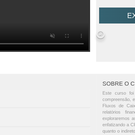
E
SOBRE O 
Este curso foi
compreensão, e
Fluxos de Caix
relatórios fin
exploraremos as
enfatizando a C
quanto o indire