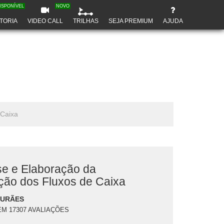
ISPONÍVEL
NOVO
TORIA
VIDEO CALL
TRILHAS
SEJA PREMIUM
AJUDA
 Caixa
se e Elaboração da
ão dos Fluxos de Caixa
DURÃES
EM 17307 AVALIAÇÕES