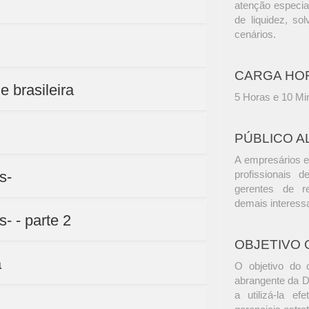
atenção especia
de liquidez, so
cenários.
CARGA HO
e brasileira
5 Horas e 10 Mi
PÚBLICO A
A empresários e
s-
profissionais d
gerentes de r
demais interess
- - parte 2
OBJETIVO 
a
O objetivo do 
abrangente da D
a utilizá-la ef