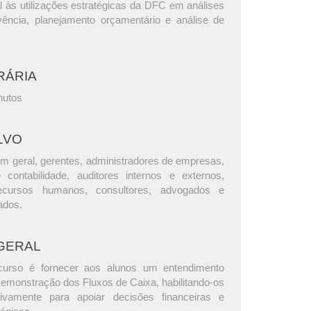
l às utilizações estratégicas da DFC em análises
lvência, planejamento orçamentário e análise de
RÁRIA
nutos
LVO
m geral, gerentes, administradores de empresas,
e contabilidade, auditores internos e externos,
ecursos humanos, consultores, advogados e
ados.
GERAL
curso é fornecer aos alunos um entendimento
emonstração dos Fluxos de Caixa, habilitando-os
etivamente para apoiar decisões financeiras e