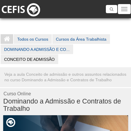
Toggle
navigatio
Todos os Cursos
Cursos da Área Trabalhista
DOMINANDO A ADMISSÃO E CO...
CONCEITO DE ADMISSÃO
Veja a aula Conceito de admissão e outros assuntos relacionados
no curso Dominando a Admissão e Contratos de Trabalho
Curso Online
Dominando a Admissão e Contratos de
Trabalho