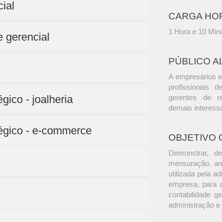
ial
CARGA HO
1 Hora e 10 Min
e gerencial
PÚBLICO A
A empresários e
profissionais d
gico - joalheria
gerentes de r
demais interess
égico - e-commerce
OBJETIVO 
Demonstrar, de
mensuração, aná
utilizada pela a
empresa, para a
contabilidade g
administração e