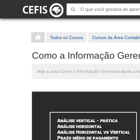
Todos os Cursos
Cursos da Área Contabi
Como a Informação Geren
Veja a aula Como a Informação Gerencial ajuda a Ad