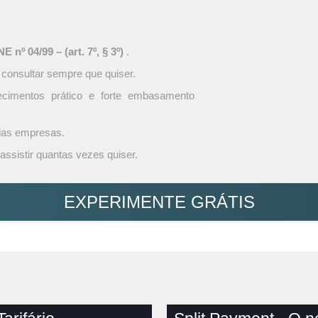
 nº 04/99 – (art. 7º, § 3º)
.
 consultar sempre que quiser.
ecimentos prático e forte embasamento
 das empresas.
assistir quantas vezes quiser.
EXPERIMENTE GRÁTIS