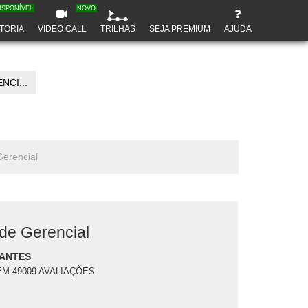
ISPONÍVEL
NOVO
TORIA
VIDEO CALL
TRILHAS
SEJA PREMIUM
AJUDA
CI...
Gerencial
ade Gerencial
ANTES
EM 49009 AVALIAÇÕES