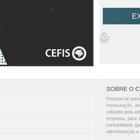
E
SOBRE O 
Prepare-se para 
mensuração, aná
utilizada pela a
empresa, para a
contabilidade g
administração e