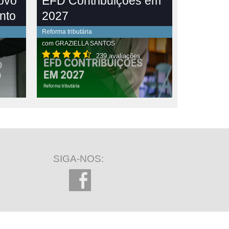
novo
EFD Contribuições em
nto
2027
Reforma tributária
com
GRAZIELLA SANTOS
239 avaliações
SIGA-NOS: