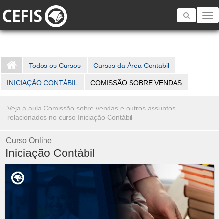
Toggle
navigatio
Todos os Cursos
Cursos da Área Contabil
INICIAÇÃO CONTÁBIL
COMISSÃO SOBRE VENDAS
Veja a aula Comissão sobre vendas e outros assuntos
relacionados no curso Iniciação Contábil
Curso Online
Iniciação Contábil